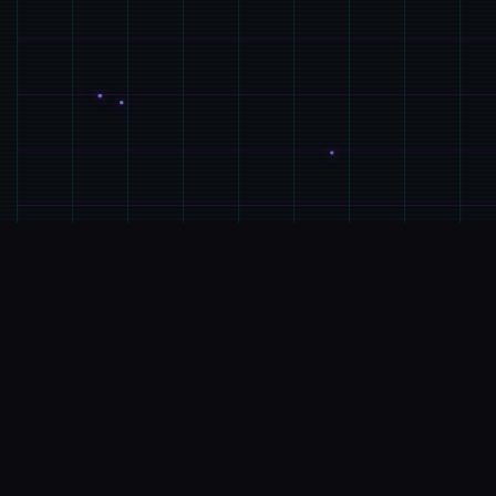
🧪
产品详情
游戏特色
埃尔扎里奥皇家骑士团其中型的希娅莉丝遭到达完玖