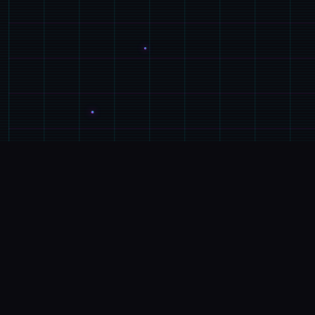
⌨️
GAME介绍
游戏特色
埃尔扎里奥皇家骑士团其中型的希娅莉丝遭到达完玖