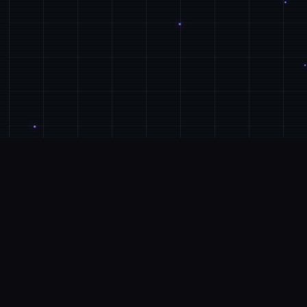
🧷
游戏说明
游戏特色
埃尔扎里奥皇家骑士团其中型的希娅莉丝遭到达完玖