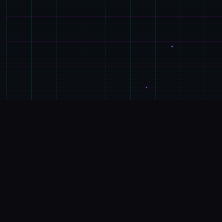
📈
GAME介绍
游戏特色
埃尔扎里奥皇家骑士团其中型的希娅莉丝遭到达完玖