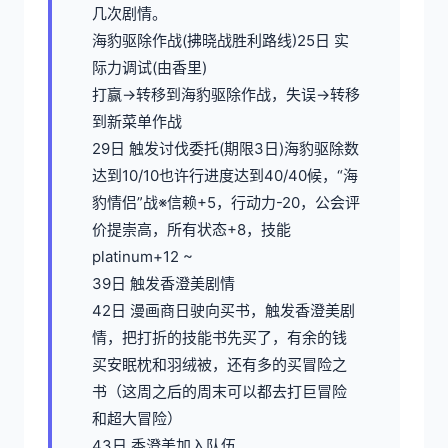
几次剧情。
海豹驱除作战(拂晓战胜利路线)25日 实
际力调试(由香里)
打赢→转移到海豹驱除作战，失误→转移
到新菜单作战
29日 触发讨伐委托(期限3日)海豹驱除数
达到10/10也许行进度达到40/40候，“海
豹情侣”战※信赖+5，行动力-20，公会评
价提崇高，所有状态+8，技能
platinum+12 ~
39日 触发香澄美剧情
42日 漫画商日驶向买书，触发香澄美剧
情，把打折的技能书先买了，有余的钱
买安眠枕和羽绒被，还有多的买冒险之
书（这周之后的周末可以都去打巨冒险
和超大冒险）
43日 香澄美加入队伍