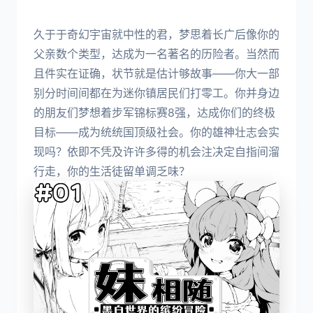
久于于奇幻宇宙就中性的君，梦思着长广后像你的
父亲数个类型，达成为一名著名的历险者。当然而
且件实在证确，状节就是估计够故事——你大一部
别分时间间都在为迷你镇居民们打零工。你并身边
的朋友们梦想着步军锦标赛8强，达成你们的终极
目标——成为统统国顶级社会。你的雄神壮志会实
现吗？依即不凭及许许多得的机会注决定自指间溜
行走，你的生活徒留单调乏味？