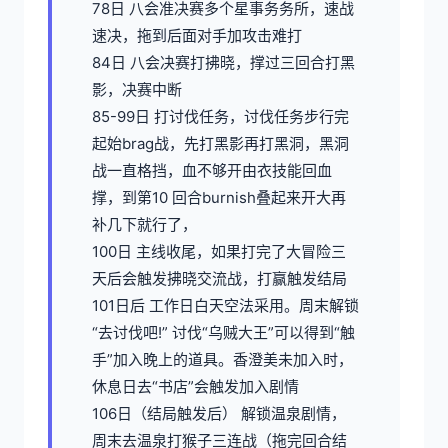
78日 八会准决赛多个星事务务所，速战
速决，拖到后面对手加攻击难打
84日 八会决赛打拂晓，撑过三回合打黑
影，决赛中断
85-99日 打讨伐任务，讨伐任务步行完
起始brag战，先打黑影再打黑洞，黑洞
战一直格挡，血不够开由衣技能回血
撑，到第10 回合burnish叠起来开大再
补几下就行了，
100日 主线收尾，如果打完了大冒险三
天后会触发拂晓交流战，打赢触发结局
101日后 工作日白天空法采用。周末解锁
“去讨伐吧!” 讨伐“乌贼大王”可以得到“触
手”加入晚上的道具。香澄美未加入时，
休息日去“书店”会触发加入剧情
106日（结局触发后） 解锁温泉剧情，
周末去温泉打猴子三连战（拖完回合结