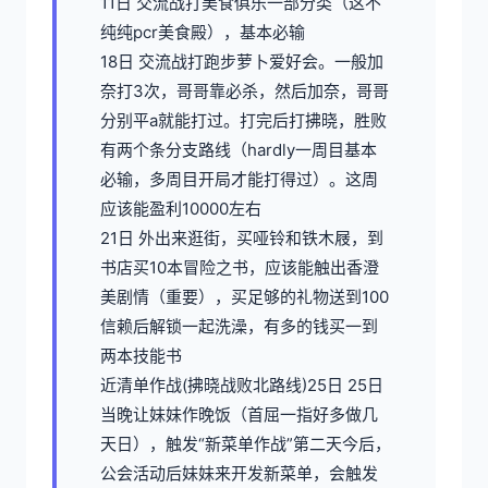
11日 交流战打美食俱乐一部分类（这不
纯纯pcr美食殿），基本必输
18日 交流战打跑步萝卜爱好会。一般加
奈打3次，哥哥靠必杀，然后加奈，哥哥
分别平a就能打过。打完后打拂晓，胜败
有两个条分支路线（hardly一周目基本
必输，多周目开局才能打得过）。这周
应该能盈利10000左右
21日 外出来逛街，买哑铃和铁木屐，到
书店买10本冒险之书，应该能触出香澄
美剧情（重要），买足够的礼物送到100
信赖后解锁一起洗澡，有多的钱买一到
两本技能书
近清单作战(拂晓战败北路线)25日 25日
当晚让妹妹作晚饭（首屈一指好多做几
天日），触发“新菜单作战”第二天今后，
公会活动后妹妹来开发新菜单，会触发