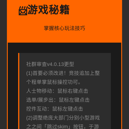
游戏秘籍
📨
掌握核心玩法技巧
社群审查
v4.0.13更型
(1)首要必须改进！竞技追加上整
个程单掌鼠标操控功可。
人士物移动：鼠标右键点击
选单/展步出：鼠标左键点击
控件互动：鼠标左键点击
(2)调整绝庞大部门分别小型游戏
之之间「跳过skim」按钮，于游