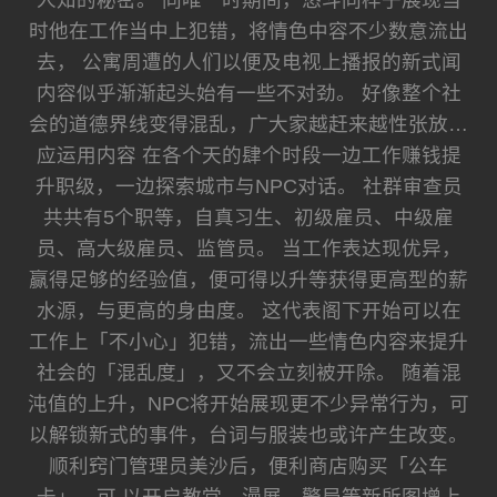
人知的秘密。 同唯一时期间，悠斗同样子展现当
时他在工作当中上犯错，将情色中容不少数意流出
去， 公寓周遭的人们以便及电视上播报的新式闻
内容似乎渐渐起头始有一些不对劲。 好像整个社
会的道德界线变得混乱，广大家越赶来越性张放…
应运用内容 在各个天的肆个时段一边工作赚钱提
升职级，一边探索城市与NPC对话。 社群审查员
共共有5个职等，自真习生、初级雇员、中级雇
员、高大级雇员、监管员。 当工作表达现优异，
赢得足够的经验值，便可得以升等获得更高型的薪
水源，与更高的身由度。 这代表阁下开始可以在
工作上「不小心」犯错，流出一些情色内容来提升
社会的「混乱度」，又不会立刻被开除。 随着混
沌值的上升，NPC将开始展现更不少异常行为，可
以解锁新式的事件，台词与服装也或许产生改变。
顺利窍门管理员美沙后，便利商店购买「公车